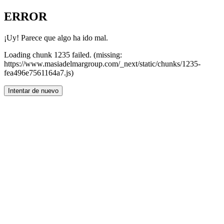
ERROR
¡Uy! Parece que algo ha ido mal.
Loading chunk 1235 failed. (missing:
https://www.masiadelmargroup.com/_next/static/chunks/1235-
fea496e7561164a7.js)
Intentar de nuevo