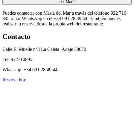
del Mar?
Puedes contactar con Masía del Mar a través del teléfono 922 710
895 o por WhatsApp en el +34 691 28 49 44. También puedes
realizar tu reserva desde la propia web del restaurante.
Contacto
Calle El Muelle n°3 La Caleta- Adeje 38670
Tel: 922710895
Whatsapp: +34 691 28 49 44
Reserva hoy