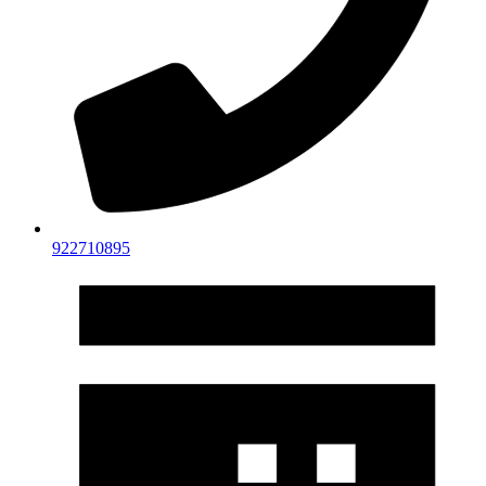
922710895