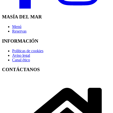
MASÍA DEL MAR
Menú
Reservas
INFORMACIÓN
Políticas de cookies
Aviso legal
Canal ético
CONTÁCTANOS