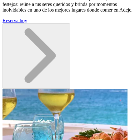
festejos: reúne a tus seres queridos y brinda por momentos
inolvidables en uno de los mejores lugares donde comer en Adeje.
Reserva hoy