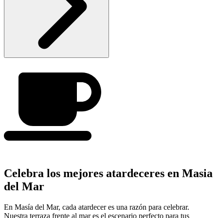
Celebra los mejores atardeceres en Masia
del Mar
En Masía del Mar, cada atardecer es una razón para celebrar.
Nuestra terraza frente al mar es el escenario perfecto para tus