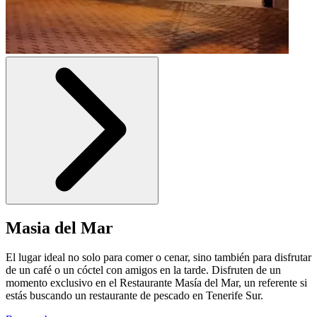
Masia del Mar
El lugar ideal no solo para comer o cenar, sino también para disfrutar
de un café o un cóctel con amigos en la tarde. Disfruten de un
momento exclusivo en el Restaurante Masía del Mar, un referente si
estás buscando un restaurante de pescado en Tenerife Sur.