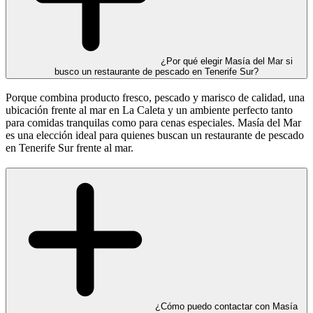
¿Por qué elegir Masía del Mar si
busco un restaurante de pescado en Tenerife Sur?
Porque combina producto fresco, pescado y marisco de calidad, una
ubicación frente al mar en La Caleta y un ambiente perfecto tanto
para comidas tranquilas como para cenas especiales. Masía del Mar
es una elección ideal para quienes buscan un restaurante de pescado
en Tenerife Sur frente al mar.
¿Cómo puedo contactar con Masía