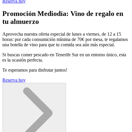
Reserva hoy
Promoción Mediodía: Vino de regalo en
tu almuerzo
Aprovecha nuestra oferta especial de lunes a viernes, de 12 a 15
horas: por cada consumición mínima de 70€ por mesa, te regalamos
una botella de vino para que tu comida sea aún más especial.
Si buscas comer pescado en Tenerife Sur en un entorno único, esta
es la ocasión perfecta.
Te esperamos para disfrutar juntos!
Reserva hoy