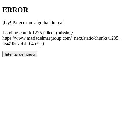
ERROR
¡Uy! Parece que algo ha ido mal.
Loading chunk 1235 failed. (missing:
https://www.masiadelmargroup.com/_next/static/chunks/1235-
fea496e7561164a7.js)
Intentar de nuevo