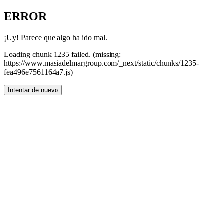
ERROR
¡Uy! Parece que algo ha ido mal.
Loading chunk 1235 failed. (missing:
https://www.masiadelmargroup.com/_next/static/chunks/1235-
fea496e7561164a7.js)
Intentar de nuevo